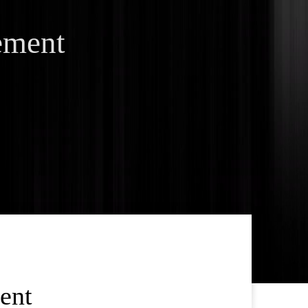
ement
ent